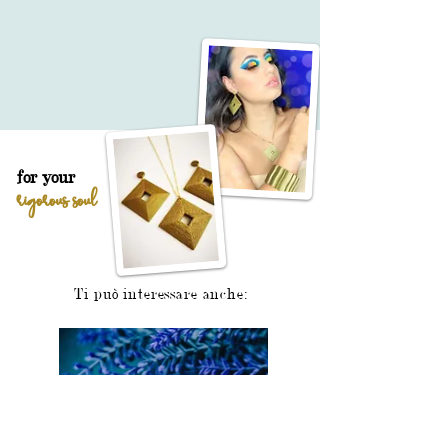
for your
rigorous soul
Ti può interessare anche: